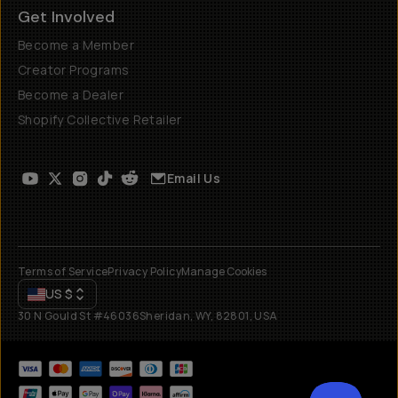
Get Involved
Become a Member
Creator Programs
Become a Dealer
Shopify Collective Retailer
Email Us
Terms of Service
Privacy Policy
Manage Cookies
US
$
30 N Gould St #46036
Sheridan, WY, 82801, USA