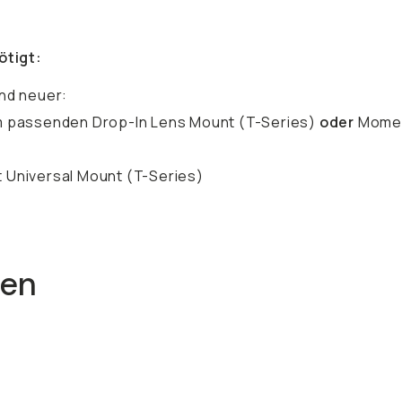
ötigt:
und neuer:
m passenden Drop-In Lens Mount (T-Series)
oder
Momen
Universal Mount (T-Series)
nen