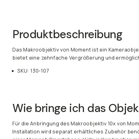
Already a member? Log in
Produktbeschreibung
Terms & Conditions
Das Makroobjektiv von Moment ist ein Kameraobje
bietet eine zehnfache Vergrößerung und ermöglich
SKU: 130-107
Wie bringe ich das Obje
Für die Anbringung des Makroobjektiv 10x von Mo
Installation wird separat erhältliches Zubehör ben