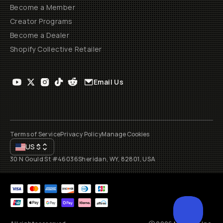
Become a Member
Creator Programs
Become a Dealer
Shopify Collective Retailer
Email Us
Terms of Service
Privacy Policy
Manage Cookies
US
$
30 N Gould St #46036
Sheridan, WY, 82801, USA