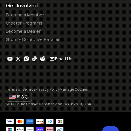
Get Involved
Become a Member
Creator Programs
Become a Dealer
Shopify Collective Retailer
Email Us
Terms of Service
Privacy Policy
Manage Cookies
US
$
30 N Gould St #46036
Sheridan, WY, 82801, USA